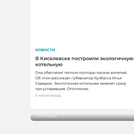
НОВОСТИ
В Киселевске построили экологичную
котельную
Она обеспечит теплом полторы тысячи жителей.
Об этом рассказал губернатор Кузбасса Илья
Середюк. Экологичная котельная заменит сразу
три устаревшие. Отопление..
5 часов назад
НОВОСТИ
Школьные укрытия Кемерова проверя
2 дня назад