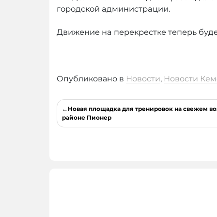
городской администрации.
Движение на перекрестке теперь буд
Опубликовано в
Новости
,
Новости Кем
Навигация
Новая площадка для тренировок на свежем во
по
районе Пионер
записям