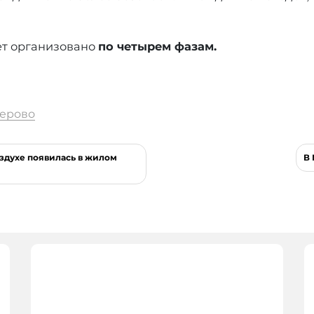
ет организовано
по четырем фазам.
ерово
здухе появилась в жилом
В 