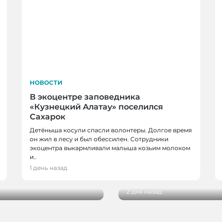
НОВОСТИ
В экоцентре заповедника
«Кузнецкий Алатау» поселился
Сахарок
Детёныша косули спасли волонтеры. Долгое время
он жил в лесу и был обессилен. Сотрудники
экоцентра выкармливали малыша козьим молоком
НОВОСТИ, НОВОСТИ
и..
Три автобуса в Кемер
1 день назад
ют перед 1 сентября
Красная
2 дня назад