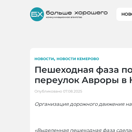
Skip
to
НОВ
content
,
НОВОСТИ
НОВОСТИ КЕМЕРОВО
Пешеходная фаза по
переулок Авроры в
Опубликовано
07.08.2025
Организация дорожного движения на п
«Выделенная пешеходная фаза сделае