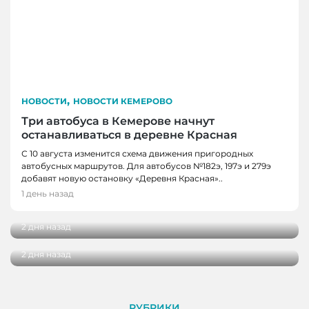
,
НОВОСТИ
НОВОСТИ КЕМЕРОВО
Три автобуса в Кемерове начнут
останавливаться в деревне Красная
С 10 августа изменится схема движения пригородных
автобусных маршрутов. Для автобусов №182э, 197э и 279э
НОВОСТИ
добавят новую остановку «Деревня Красная»..
НОВОСТИ, НОВОСТИ КЕМЕРОВО
В Кузбассе наградили лучших тренеров,
1 день назад
спортсменов и ветеранов отрасли
В Кемерове более 280 школьников
получили помощь перед новым учебным
2 дня назад
годом
2 дня назад
РУБРИКИ