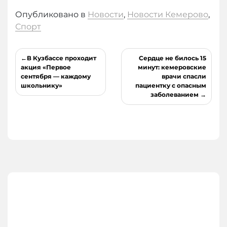
Опубликовано в
Новости
,
Новости Кемерово
,
Спорт
Навигация
В Кузбассе проходит
Сердце не билось 15
по
акция «Первое
минут: кемеровские
сентября — каждому
врачи спасли
записям
школьнику»
пациентку с опасным
заболеванием