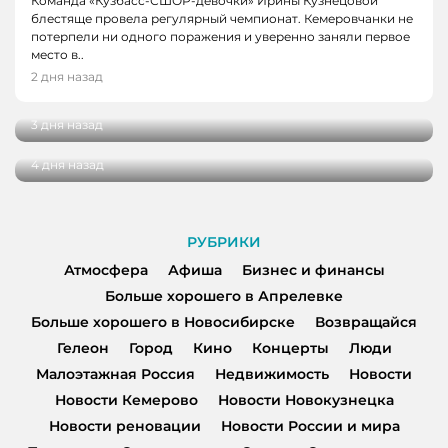
Команда «Кузбасс-СШОР-девочки» Ирины Кузнецовой
блестяще провела регулярный чемпионат. Кемеровчанки не
потерпели ни одного поражения и уверенно заняли первое
НОВОСТИ, НОВОСТИ КЕМЕРОВО, НОВОСТИ
НОВОСТИ, НОВОСТИ КЕМЕРОВО
место в..
НОВОКУЗНЕЦКА
В Кемерове выбрали лучшую практику
2 дня назад
благоустройства от жителей
29 кузбасских студентов получат по
миллиону рублей на реализацию своих
3 дня назад
проектов
4 дня назад
РУБРИКИ
Атмосфера
Афиша
Бизнес и финансы
Больше хорошего в Апрелевке
Больше хорошего в Новосибирске
Возвращайся
Гелеон
Город
Кино
Концерты
Люди
Малоэтажная Россия
Недвижимость
Новости
Новости Кемерово
Новости Новокузнецка
Новости реновации
Новости России и мира