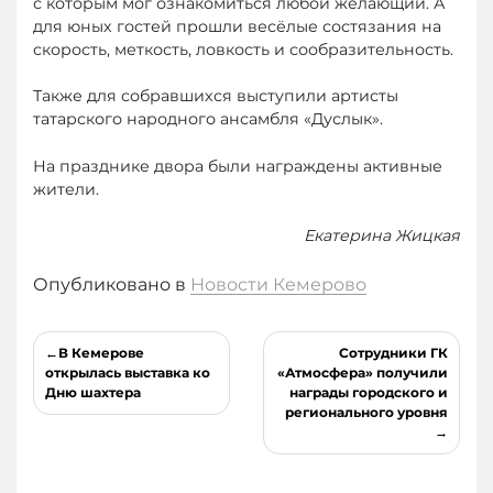
с которым мог ознакомиться любой желающий. А
для юных гостей прошли весёлые состязания на
скорость, меткость, ловкость и сообразительность.
Также для собравшихся выступили артисты
татарского народного ансамбля «Дуслык».
На празднике двора были награждены активные
жители.
Екатерина Жицкая
Опубликовано в
Новости Кемерово
Навигация
В Кемерове
Сотрудники ГК
по
открылась выставка ко
«Атмосфера» получили
Дню шахтера
награды городского и
записям
регионального уровня