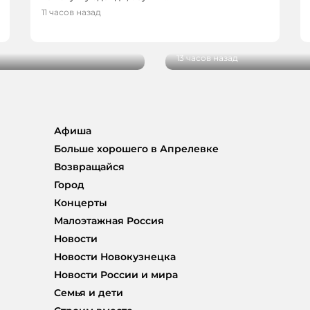
НОВОСТИ
11 часов назад
В Кузбассе начались 
более 100 000 человек
аграриев
13 часов назад
Афиша
Больше хорошего в Апрелевке
Возвращайся
Город
Концерты
Малоэтажная Россия
Новости
Новости Новокузнецка
Новости России и мира
Семья и дети