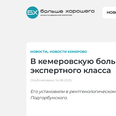
Skip
to
НОВ
content
,
НОВОСТИ
НОВОСТИ КЕМЕРОВО
В кемеровскую боль
экспертного класса
Опубликовано
14.08.2025
Его установили в рентгенологическо
Подгорбунского.