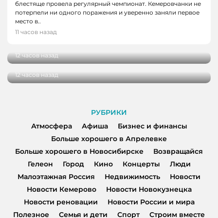
блестяще провела регулярный чемпионат. Кемеровчанки не
потерпели ни одного поражения и уверенно заняли первое
НОВОСТИ
место в..
В Кузбассе школы здоровья посетили более
11 часов назад
НОВОСТИ
100 000 человек
В Кузбассе начались дополнительные
12 часов назад
поставки топлива для аграриев
12 часов назад
РУБРИКИ
Атмосфера
Афиша
Бизнес и финансы
Больше хорошего в Апрелевке
Больше хорошего в Новосибирске
Возвращайся
Гелеон
Город
Кино
Концерты
Люди
Малоэтажная Россия
Недвижимость
Новости
Новости Кемерово
Новости Новокузнецка
Новости реновации
Новости России и мира
Полезное
Семья и дети
Спорт
Строим вместе