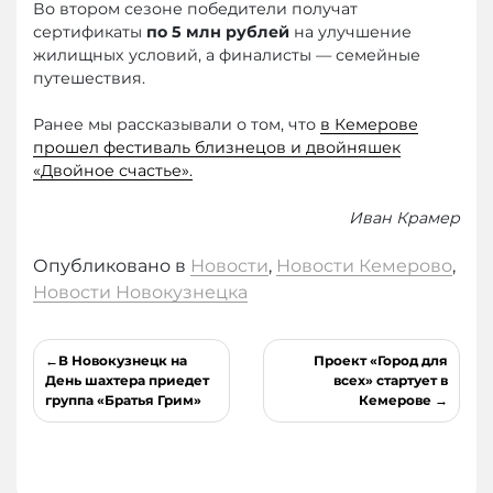
Во втором сезоне победители получат
сертификаты
по 5 млн рублей
на улучшение
жилищных условий, а финалисты — семейные
путешествия.
Ранее мы рассказывали о том, что
в Кемерове
прошел фестиваль близнецов и двойняшек
«Двойное счастье».
Иван Крамер
Опубликовано в
Новости
,
Новости Кемерово
,
Новости Новокузнецка
Навигация
В Новокузнецк на
Проект «Город для
по
День шахтера приедет
всех» стартует в
группа «Братья Грим»
Кемерове
записям