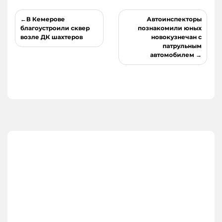
Навигация
В Кемерове
Автоинспекторы
по
благоустроили сквер
познакомили юных
возле ДК шахтеров
новокузнечан с
записям
патрульным
автомобилем