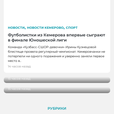
,
,
НОВОСТИ
НОВОСТИ КЕМЕРОВО
СПОРТ
Футболистки из Кемерова впервые сыграют
в финале Юношеской лиги
Команда «Кузбасс-СШОР-девочки» Ирины Кузнецовой
блестяще провела регулярный чемпионат. Кемеровчанки не
потерпели ни одного поражения и уверенно заняли первое
НОВОСТИ
место в..
В Кузбассе школы здоровья посетили более
14 часов назад
НОВОСТИ
100 000 человек
В Кузбассе начались дополнительные
15 часов назад
поставки топлива для аграриев
15 часов назад
РУБРИКИ