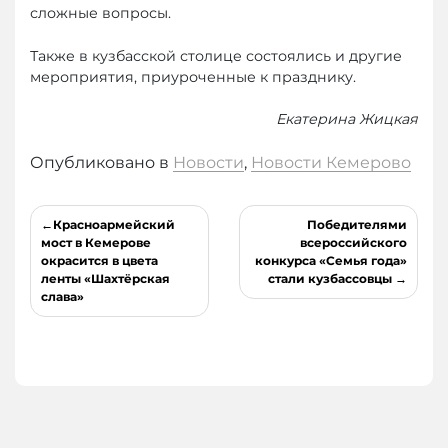
сложные вопросы.
Также в кузбасской столице состоялись и другие
мероприятия, приуроченные к празднику.
Екатерина Жицкая
Опубликовано в
Новости
,
Новости Кемерово
Навигация
Красноармейский
Победителями
по
мост в Кемерове
всероссийского
окрасится в цвета
конкурса «Семья года»
записям
ленты «Шахтёрская
стали кузбассовцы
слава»