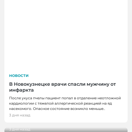
НОВОСТИ
В Новокузнецке врачи спасли мужчину от
инфаркта
После укуса пчелы пациент попал в отделение неотложной
кардиологии с тяжелой аллергической реакцией на яд
НОВОСТИ
насекомого. Опасное состояние возникло меньше..
Школьные укрытия Кемерова проверяют
3 дня назад
НОВОСТИ, НОВОСТИ КЕМЕРОВО
перед 1 сентября
Три автобуса в Кемерове начнут
3 дня назад
останавливаться в деревне Красная