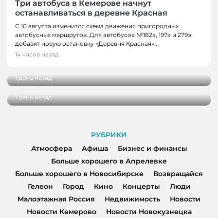
Три автобуса в Кемерове начнут
останавливаться в деревне Красная
С 10 августа изменится схема движения пригородных
автобусных маршрутов. Для автобусов №182э, 197э и 279э
НОВОСТИ
добавят новую остановку «Деревня Красная»..
НОВОСТИ, НОВОСТИ КЕМЕРОВО
В Кузбассе наградили лучших тренеров,
14 часов назад
спортсменов и ветеранов отрасли
В Кемерове более 280 школьников
получили помощь перед новым учебным
1 день назад
годом
1 день назад
РУБРИКИ
Атмосфера
Афиша
Бизнес и финансы
Больше хорошего в Апрелевке
Больше хорошего в Новосибирске
Возвращайся
Гелеон
Город
Кино
Концерты
Люди
Малоэтажная Россия
Недвижимость
Новости
Новости Кемерово
Новости Новокузнецка