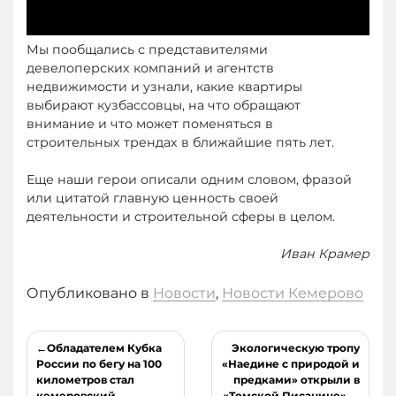
Мы пообщались с представителями
девелоперских компаний и агентств
недвижимости и узнали, какие квартиры
выбирают кузбассовцы, на что обращают
внимание и что может поменяться в
строительных трендах в ближайшие пять лет.
Еще наши герои описали одним словом, фразой
или цитатой главную ценность своей
деятельности и строительной сферы в целом.
Иван Крамер
Опубликовано в
Новости
,
Новости Кемерово
Навигация
Обладателем Кубка
Экологическую тропу
по
России по бегу на 100
«Наедине с природой и
километров стал
предками» открыли в
записям
кемеровский
«Томской Писанице»