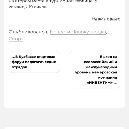
на втором месте в турнирной таблице. У
команды 19 очков.
Иван Крамер
Опубликовано в
Новости Новокузнецка
,
Спорт
Навигация
В Кузбассе стартовал
Выход на
по
форум педагогических
всероссийский и
отрядов
международный
записям
уровень: кемеровская
компания
«ИНВЕНТУМ»