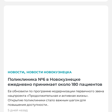
,
НОВОСТИ
НОВОСТИ НОВОКУЗНЕЦКА
Поликлиника №6 в Новокузнецке
ежедневно принимает около 180 пациентов
НОВОСТИ, НОВОСТИ КЕМЕРОВО, НОВОСТИ
Ее обновили по программе модернизации первичного звена
нацпроекта «Продолжительная и активная жизнь».
НОВОКУЗНЕЦКА
Открытие поликлиники стало важным шагом для
29 кузбасских студентов получат по
повышения доступности..
миллиону рублей на реализацию своих
5 дней назад
НОВОСТИ, НОВОСТИ КЕМЕРОВО, НОВОСТИ