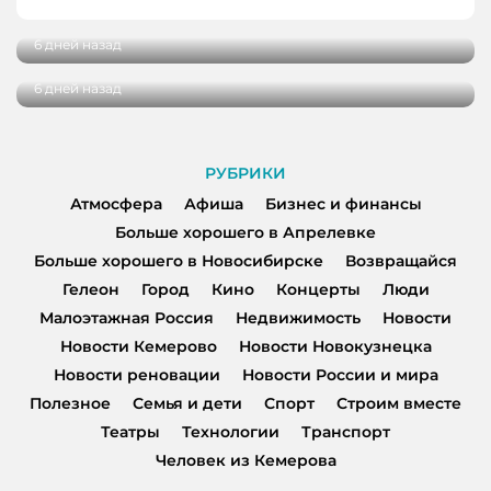
проектов
НОВОКУЗНЕЦКА
6 дней назад
В Кузбассе завершили ремонт 11 дорог
6 дней назад
РУБРИКИ
Атмосфера
Афиша
Бизнес и финансы
Больше хорошего в Апрелевке
Больше хорошего в Новосибирске
Возвращайся
Гелеон
Город
Кино
Концерты
Люди
Малоэтажная Россия
Недвижимость
Новости
Новости Кемерово
Новости Новокузнецка
Новости реновации
Новости России и мира
Полезное
Семья и дети
Спорт
Строим вместе
Театры
Технологии
Транспорт
Человек из Кемерова