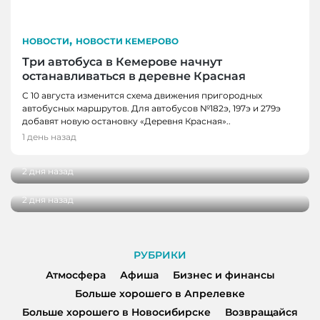
,
НОВОСТИ
НОВОСТИ КЕМЕРОВО
Три автобуса в Кемерове начнут
останавливаться в деревне Красная
С 10 августа изменится схема движения пригородных
автобусных маршрутов. Для автобусов №182э, 197э и 279э
НОВОСТИ
добавят новую остановку «Деревня Красная»..
НОВОСТИ, НОВОСТИ КЕМЕРОВО
В Кузбассе наградили лучших тренеров,
1 день назад
спортсменов и ветеранов отрасли
В Кемерове более 280 школьников
получили помощь перед новым учебным
2 дня назад
годом
2 дня назад
РУБРИКИ
Атмосфера
Афиша
Бизнес и финансы
Больше хорошего в Апрелевке
Больше хорошего в Новосибирске
Возвращайся