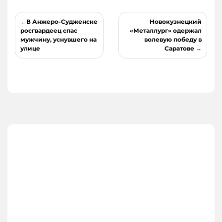
Навигация
В Анжеро-Судженске
Новокузнецкий
по
росгвардеец спас
«Металлург» одержал
мужчину, уснувшего на
волевую победу в
записям
улице
Саратове