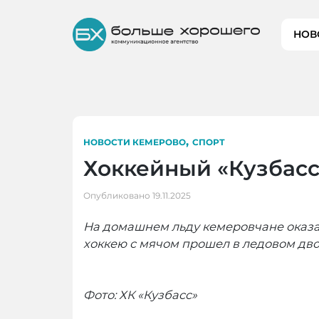
Skip
to
НОВ
content
,
НОВОСТИ КЕМЕРОВО
СПОРТ
Хоккейный «Кузбасс
Опубликовано
19.11.2025
На домашнем льду кемеровчане оказал
хоккею с мячом прошел в ледовом дво
Фото: ХК «Кузбасс»