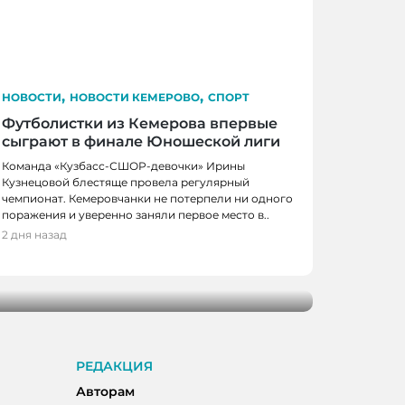
,
,
НОВОСТИ
НОВОСТИ КЕМЕРОВО
СПОРТ
Футболистки из Кемерова впервые
сыграют в финале Юношеской лиги
Команда «Кузбасс-СШОР-девочки» Ирины
Кузнецовой блестяще провела регулярный
чемпионат. Кемеровчанки не потерпели ни одного
КЕМЕРОВО, НОВОСТИ
поражения и уверенно заняли первое место в..
2 дня назад
ов получат по миллиону рублей на
оектов
РЕДАКЦИЯ
Авторам