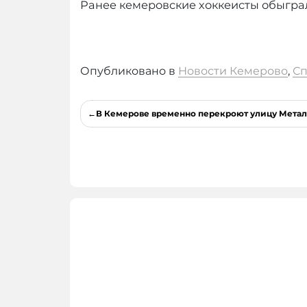
Ранее кемеровские хоккеисты обыгра
Опубликовано в
Новости Кемерово
,
Сп
Навигация
В Кемерове временно перекроют улицу Метал
по
записям