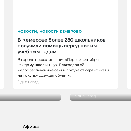
,
НОВОСТИ
НОВОСТИ КЕМЕРОВО
В Кемерове более 280 школьников
получили помощь перед новым
учебным годом
В городе проходит акция «Первое сентября —
НОВОСТИ, НОВОСТИ 
каждому школьнику». Благодаря ей
малообеспеченные семьи получают сертификаты
НОВОКУЗНЕЦКА
на покупку одежды, обуви и..
 благоустройства от
29 кузбасских студент
2 дня назад
реализацию своих пр
4 дня назад
Афиша