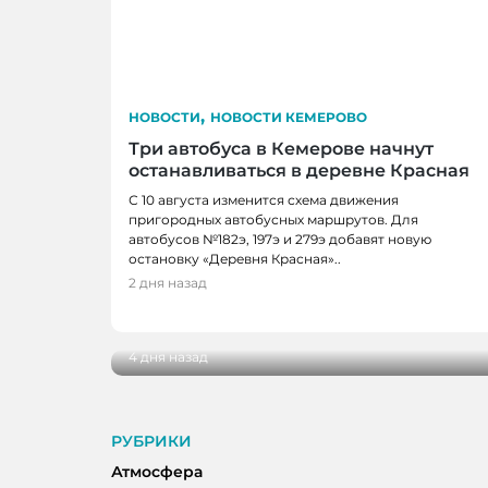
,
НОВОСТИ
НОВОСТИ КЕМЕРОВО
Три автобуса в Кемерове начнут
останавливаться в деревне Красная
С 10 августа изменится схема движения
пригородных автобусных маршрутов. Для
автобусов №182э, 197э и 279э добавят новую
остановку «Деревня Красная»..
НОВОСТИ, НОВОСТИ КЕМЕРОВО
2 дня назад
В Кемерове выбрали лучшую практику
жителей
4 дня назад
РУБРИКИ
Атмосфера