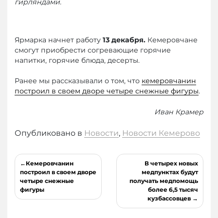
гирляндами.
Ярмарка начнет работу
13 декабря.
Кемеровчане
смогут приобрести согревающие горячие
напитки, горячие блюда, десерты.
Ранее мы рассказывали о том, что
кемеровчанин
построил в своем дворе четыре снежные фигуры
.
Иван Крамер
Опубликовано в
Новости
,
Новости Кемерово
Навигация
Кемеровчанин
В четырех новых
по
построил в своем дворе
медпунктах будут
четыре снежные
получать медпомощь
записям
фигуры
более 6,5 тысяч
кузбассовцев