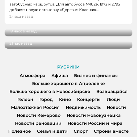
автобусных маршрутов. Для автобусов №182э, 197э и 279э
НОВОСТИ
добавят новую остановку «Деревня Красная»..
НОВОСТИ, НОВОСТИ КЕМЕРОВО
В Кузбассе наградили лучших тренеров,
2 часа назад
спортсменов и ветеранов отрасли
В Кемерове более 280 школьников
получили помощь перед новым учебным
19 часов назад
годом
21 час назад
РУБРИКИ
Атмосфера
Афиша
Бизнес и финансы
Больше хорошего в Апрелевке
Больше хорошего в Новосибирске
Возвращайся
Гелеон
Город
Кино
Концерты
Люди
Малоэтажная Россия
Недвижимость
Новости
Новости Кемерово
Новости Новокузнецка
Новости реновации
Новости России и мира
Полезное
Семья и дети
Спорт
Строим вместе