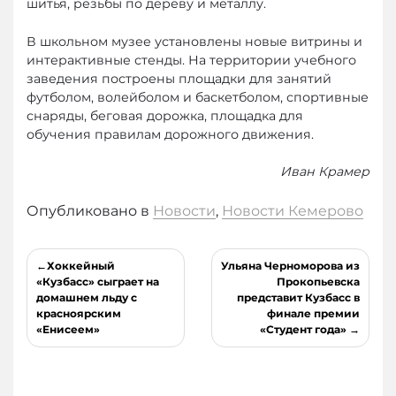
шитья, резьбы по дереву и металлу.
В школьном музее установлены новые витрины и
интерактивные стенды. На территории учебного
заведения построены площадки для занятий
футболом, волейболом и баскетболом, спортивные
снаряды, беговая дорожка, площадка для
обучения правилам дорожного движения.
Иван Крамер
Опубликовано в
Новости
,
Новости Кемерово
Навигация
Хоккейный
Ульяна Черноморова из
по
«Кузбасс» сыграет на
Прокопьевска
домашнем льду с
представит Кузбасс в
записям
красноярским
финале премии
«Енисеем»
«Студент года»