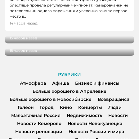
блестяще провела регулярный чемпионат. Кемеровчанки не
потерпели ни одного поражения и уверенно заняли первое
НОВОСТИ
место в..
В Кузбассе школы здоровья посетили более
14 часов назад
НОВОСТИ
100 000 человек
В Кузбассе начались дополнительные
15 часов назад
поставки топлива для аграриев
15 часов назад
РУБРИКИ
Атмосфера
Афиша
Бизнес и финансы
Больше хорошего в Апрелевке
Больше хорошего в Новосибирске
Возвращайся
Гелеон
Город
Кино
Концерты
Люди
Малоэтажная Россия
Недвижимость
Новости
Новости Кемерово
Новости Новокузнецка
Новости реновации
Новости России и мира