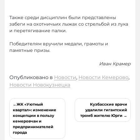
Также среди дисциплин были представлены
забеги на охотничьих лыжах со стрельбой из лука
и перетягивание палки.
Победителям вручили медали, грамоты и
памятные призы.
Иван Крамер
Опубликовано в
Новости
,
Новости Кемерово
,
Новости Новокузнецка
Навигация
ЖК «Уютный
Кузбасские врачи
по
квартал»: изменение
удалили гигантский
концепции в пользу
тромб жителю Юрги
записям
кемеровчан и
предпринимателей
города