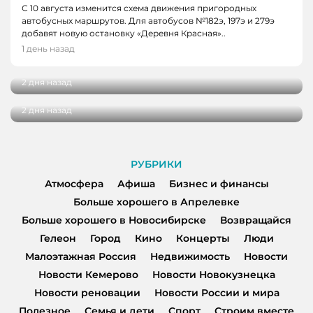
С 10 августа изменится схема движения пригородных
автобусных маршрутов. Для автобусов №182э, 197э и 279э
НОВОСТИ
добавят новую остановку «Деревня Красная»..
НОВОСТИ, НОВОСТИ КЕМЕРОВО
В Кузбассе наградили лучших тренеров,
1 день назад
спортсменов и ветеранов отрасли
В Кемерове более 280 школьников
получили помощь перед новым учебным
2 дня назад
годом
2 дня назад
РУБРИКИ
Атмосфера
Афиша
Бизнес и финансы
Больше хорошего в Апрелевке
Больше хорошего в Новосибирске
Возвращайся
Гелеон
Город
Кино
Концерты
Люди
Малоэтажная Россия
Недвижимость
Новости
Новости Кемерово
Новости Новокузнецка
Новости реновации
Новости России и мира
Полезное
Семья и дети
Спорт
Строим вместе