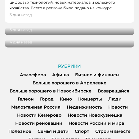
цифровых технологий, новых материалов и сельского
НОВОСТИ, НОВОСТИ КЕМЕРОВО, НОВОСТИ
хозяйства. Всего в регионе было подано на конкурс..
НОВОСТИ, НОВОСТИ КЕМЕРОВО, НОВОСТИ
НОВОКУЗНЕЦКА
3 дня назад
НОВОКУЗНЕЦКА
В Кузбассе завершили ремонт 11 дорог
В Кузбасс прибыл «Поезд Победы» с
3 дня назад
уникальной экспозицией
4 дня назад
РУБРИКИ
Атмосфера
Афиша
Бизнес и финансы
Больше хорошего в Апрелевке
Больше хорошего в Новосибирске
Возвращайся
Гелеон
Город
Кино
Концерты
Люди
Малоэтажная Россия
Недвижимость
Новости
Новости Кемерово
Новости Новокузнецка
Новости реновации
Новости России и мира
Полезное
Семья и дети
Спорт
Строим вместе