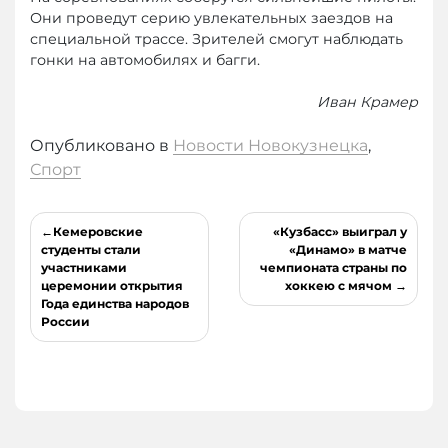
Они проведут серию увлекательных заездов на
специальной трассе. Зрителей смогут наблюдать
гонки на автомобилях и багги.
Иван Крамер
Опубликовано в
Новости Новокузнецка
,
Спорт
Навигация
Кемеровские
«Кузбасс» выиграл у
по
студенты стали
«Динамо» в матче
участниками
чемпионата страны по
записям
церемонии открытия
хоккею с мячом
Года единства народов
России