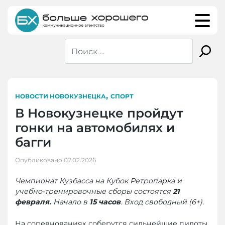
Skip
to
content
,
НОВОСТИ НОВОКУЗНЕЦКА
СПОРТ
В Новокузнецке пройдут
гонки на автомобилях и
багги
Опубликовано
07.02.2026
Чемпионат Кузбасса на Кубок Ретропарка и
учебно-тренировочные сборы состоятся
21
февраля.
Начало в
15 часов
. Вход свободный (6+).
На соревнованиях соберутся сильнейшие пилоты.