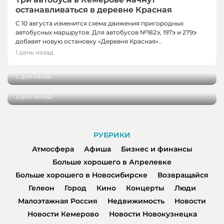
останавливаться в деревне Красная
С 10 августа изменится схема движения пригородных
автобусных маршрутов. Для автобусов №182э, 197э и 279э
НОВОСТИ
добавят новую остановку «Деревня Красная»..
НОВОСТИ, НОВОСТИ КЕМЕРОВО
В Кузбассе наградили лучших тренеров,
1 день назад
спортсменов и ветеранов отрасли
В Кемерове более 280 школьников
получили помощь перед новым учебным
2 дня назад
годом
2 дня назад
РУБРИКИ
Атмосфера
Афиша
Бизнес и финансы
Больше хорошего в Апрелевке
Больше хорошего в Новосибирске
Возвращайся
Гелеон
Город
Кино
Концерты
Люди
Малоэтажная Россия
Недвижимость
Новости
Новости Кемерово
Новости Новокузнецка