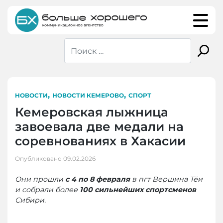
Skip
to
content
,
,
НОВОСТИ
НОВОСТИ КЕМЕРОВО
СПОРТ
Кемеровская лыжница
завоевала две медали на
соревнованиях в Хакасии
Опубликовано
09.02.2026
Они прошли
с 4 по 8 февраля
в пгт Вершина Тёи
и собрали более
100
сильнейших спортсменов
Сибири.