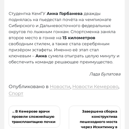
Студентка КемГУ
Анна Горбанева
дважды
поднялась на пьедестал почёта на чемпионате
Сибирского и Дальневосточного федеральных
округов по лыжным гонкам. Спортсменка заняла
второе место в гонке на
15 километров
свободным стилем, а также стала серебряным
призёром эстафеты. Именно её этап стал
ключевым –
Анна
сумела отыграть целую минуту и
обеспечить команде решающее преимущество.
Лада Булатова
Опубликовано в
Новости
,
Новости Кемерово
,
Спорт
Навигация
В Кемерове врачи
Завершена сборка
по
провели сложнейшую
конструктива
трансплантацию почки
пешеходного моста
записям
через Искитимку в