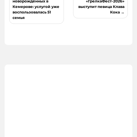
по
новорождённых в
«ГрелкаФест-2026»
Кемерове: услугой уже
выступит певица Клава
записям
воспользовалась 51
Кока
семья