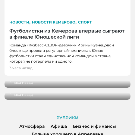
,
,
НОВОСТИ
НОВОСТИ КЕМЕРОВО
СПОРТ
Футболистки из Кемерова впервые сыграют
в финале Юношеской лиги
Команда «Кузбасс-СШОР-девочки» Ирины Кузнецовой
блестяще провели регулярный чемпионат. Юные
футболистки стали единственной командой в стране,
НОВОСТИ
которая не потерпела ни одного..
В Кузбассе школы здоровья посетили более
3 часа назад
НОВОСТИ
100 000 человек
В Кузбассе начались дополнительные
4 часа назад
поставки топлива для аграриев
4 часа назад
РУБРИКИ
Атмосфера
Афиша
Бизнес и финансы
Больше хорошего в Апрелевке