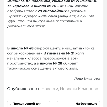
имени М. Ю. Коломина
,
гимназия № 21 имени А.
М. Терехова
и
школа № 28
– их инициативы
отобраны среди
20 сильнейших
в регионе.
Проекты предложили сами учащиеся, а лучшие
идеи прошли внутреннее голосование и
региональный отбор.
В
школе № 48
откроют центр инициатив «Точка
соприкосновения». В
гимназии № 21
холл
начальных классов преобразуют в арт-
пространство, а в
школе № 28
обновят
техническое оснащение актового зала.
Лада Булатова
Опубликовано в
Новости
,
Новости Кемерово
Навигация
Прокат вещей для
На фестивале