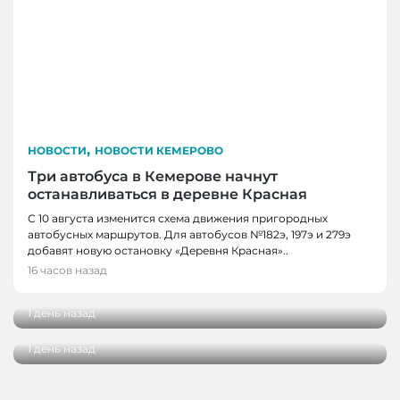
,
НОВОСТИ
НОВОСТИ КЕМЕРОВО
Три автобуса в Кемерове начнут
останавливаться в деревне Красная
С 10 августа изменится схема движения пригородных
автобусных маршрутов. Для автобусов №182э, 197э и 279э
НОВОСТИ
добавят новую остановку «Деревня Красная»..
НОВОСТИ, НОВОСТИ КЕМЕРОВО
В Кузбассе наградили лучших тренеров,
16 часов назад
спортсменов и ветеранов отрасли
В Кемерове более 280 школьников
получили помощь перед новым учебным
1 день назад
годом
1 день назад