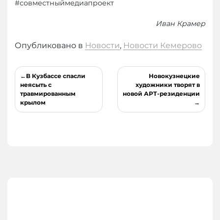
#совместныймедиапроект
Иван Крамер
Опубликовано в
Новости
,
Новости Кемерово
Навигация
В Кузбассе спасли
Новокузнецкие
по
неясыть с
художники творят в
травмированным
новой АРТ-резиденции
записям
крылом