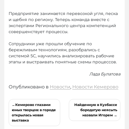
Предприятие занимается перевозкой угля, песка
и щебня по региону. Теперь команда вместе с
экспертами Регионального центра компетенций
совершенствует процессы.
Сотрудники уже прошли обучение по
бережливым технологиям, разобрались с
системой 5С, научились анализировать рабочие
этапы и выстраивать понятные схемы процессов.
Лада Булатова
Опубликовано в
Новости
,
Новости Кемерово
Навигация
Кемерово глазами
Найденную в Кузбассе
по
юных творцов: в городе
бородатую неясыть
открылась новая
назвали Игорем
записям
выставка