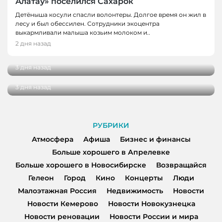
Алатау» поселился Сахарок
Детёныша косули спасли волонтеры. Долгое время он жил в
лесу и был обессилен. Сотрудники экоцентра
НОВОСТИ
выкармливали малыша козьим молоком и..
В Новокузнецке врачи спасли мужчину от
2 дня назад
НОВОСТИ
инфаркта
Школьные укрытия Кемерова проверяют
3 дня назад
перед 1 сентября
3 дня назад
РУБРИКИ
Атмосфера
Афиша
Бизнес и финансы
Больше хорошего в Апрелевке
Больше хорошего в Новосибирске
Возвращайся
Гелеон
Город
Кино
Концерты
Люди
Малоэтажная Россия
Недвижимость
Новости
Новости Кемерово
Новости Новокузнецка
Новости реновации
Новости России и мира