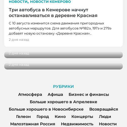
,
НОВОСТИ
НОВОСТИ КЕМЕРОВО
Три автобуса в Кемерове начнут
останавливаться в деревне Красная
С 10 августа изменится схема движения пригородных
автобусных маршрутов. Для автобусов №182э, 197э и 279э
НОВОСТИ
добавят новую остановку «Деревня Красная»..
НОВОСТИ, НОВОСТИ КЕМЕРОВО
В Кузбассе наградили лучших тренеров,
2 дня назад
спортсменов и ветеранов отрасли
В Кемерове более 280 школьников
получили помощь перед новым учебным
2 дня назад
годом
2 дня назад
РУБРИКИ
Атмосфера
Афиша
Бизнес и финансы
Больше хорошего в Апрелевке
Больше хорошего в Новосибирске
Возвращайся
Гелеон
Город
Кино
Концерты
Люди
Малоэтажная Россия
Недвижимость
Новости