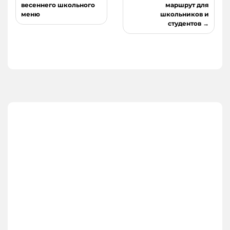
весеннего школьного
маршрут для
записям
меню
школьников и
студентов