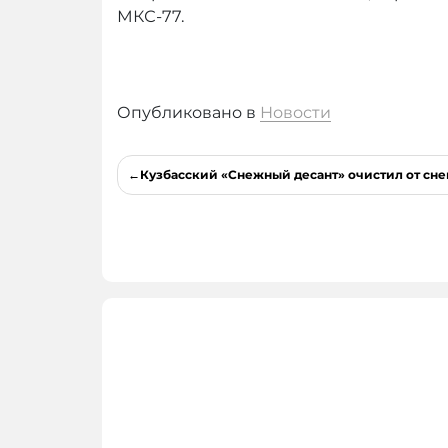
МКС-77.
Опубликовано в
Новости
Навигация
Кузбасский «Снежный десант» очистил от сне
по
записям