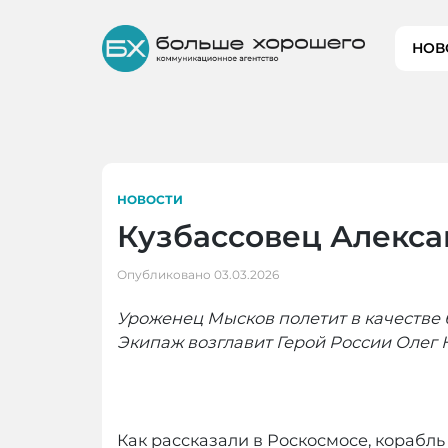
Skip
to
НОВ
content
НОВОСТИ
Кузбассовец Алекса
Опубликовано
03.03.2026
Уроженец Мысков полетит в качестве
Экипаж возглавит Герой России Олег 
Как рассказали в Роскосмосе, корабль