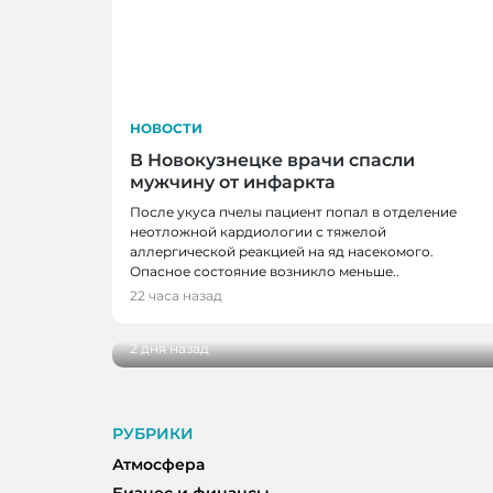
НОВОСТИ
В Новокузнецке врачи спасли
мужчину от инфаркта
После укуса пчелы пациент попал в отделение
неотложной кардиологии с тяжелой
аллергической реакцией на яд насекомого.
НОВОСТИ
Опасное состояние возникло меньше..
В Кузбассе наградили лучших тренеро
22 часа назад
ветеранов отрасли
2 дня назад
РУБРИКИ
Атмосфера