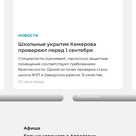
НОВОСТИ
Школьные укрытия Кемерова
проверяют перед 1 сентября
Специалисты оценивают, насколько защитные
помещения соответствуют требованиям
безопасности. Одной из точек проверки стала
НОВОСТИ, НОВОСТИ
школа №37 в Заводском районе. В качестве..
в, спортсменов и
В Кемерове более 28
22 часа назад
новым учебным годо
2 дня назад
Афиша