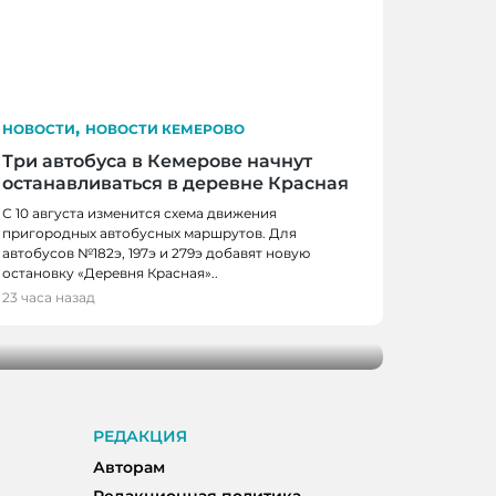
,
НОВОСТИ
НОВОСТИ КЕМЕРОВО
Три автобуса в Кемерове начнут
останавливаться в деревне Красная
С 10 августа изменится схема движения
пригородных автобусных маршрутов. Для
автобусов №182э, 197э и 279э добавят новую
 КЕМЕРОВО
остановку «Деревня Красная»..
0 школьников получили помощь перед
23 часа назад
м
РЕДАКЦИЯ
Авторам