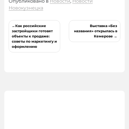
Опубликовано в
Новости
,
Новости
Новокузнецка
Навигация
Как российские
Выставка «Без
по
застройщики готовят
названия» открылась в
объекты к продаже:
Кемерове
записям
советы по маркетингу и
оформлению