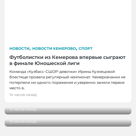
,
,
НОВОСТИ
НОВОСТИ КЕМЕРОВО
СПОРТ
Футболистки из Кемерова впервые сыграют
в финале Юношеской лиги
Команда «Кузбасс-СШОР-девочки» Ирины Кузнецовой
блестяще провела регулярный чемпионат. Кемеровчанки не
потерпели ни одного поражения и уверенно заняли первое
НОВОСТИ
место в..
В Кузбассе школы здоровья посетили более
14 часов назад
НОВОСТИ
100 000 человек
В Кузбассе начались дополнительные
15 часов назад
поставки топлива для аграриев
15 часов назад