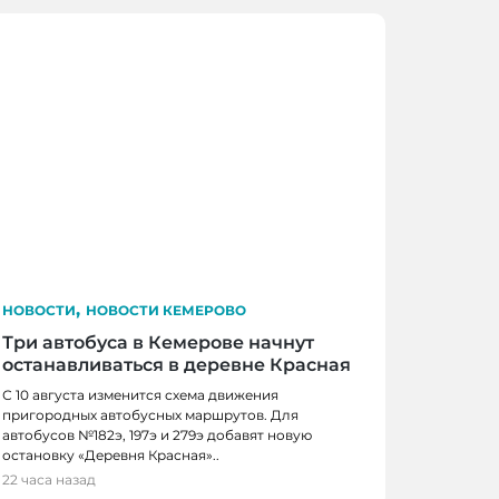
,
НОВОСТИ
НОВОСТИ КЕМЕРОВО
Три автобуса в Кемерове начнут
останавливаться в деревне Красная
С 10 августа изменится схема движения
пригородных автобусных маршрутов. Для
автобусов №182э, 197э и 279э добавят новую
 КЕМЕРОВО
остановку «Деревня Красная»..
0 школьников получили помощь перед
22 часа назад
м