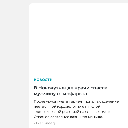
НОВОСТИ
В Новокузнецке врачи спасли
мужчину от инфаркта
После укуса пчелы пациент попал в отделение
неотложной кардиологии с тяжелой
аллергической реакцией на яд насекомого.
НОВОСТИ
Опасное состояние возникло меньше..
В Кузбассе наградили лучших тренеро
21 час назад
ветеранов отрасли