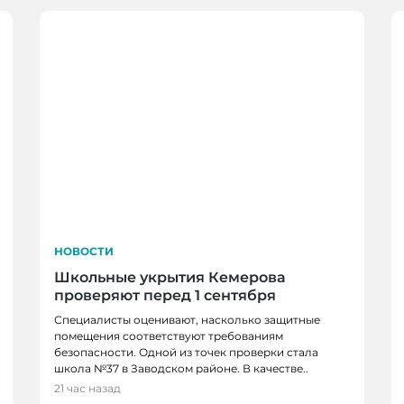
НОВОСТИ
Школьные укрытия Кемерова
проверяют перед 1 сентября
Специалисты оценивают, насколько защитные
помещения соответствуют требованиям
безопасности. Одной из точек проверки стала
НОВОСТИ, НОВОСТИ
школа №37 в Заводском районе. В качестве..
в, спортсменов и
В Кемерове более 28
21 час назад
новым учебным годо