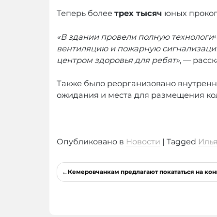
Теперь более
трех тысяч
юных прокоп
«В здании провели полную технологи
вентиляцию и пожарную сигнализацию
центром здоровья для ребят»
, — расс
Также было реорганизовано внутренне
ожидания и места для размещения ко
Опубликовано в
Новости
|
Tagged
Иль
Навигация
Кемеровчанкам предлагают покататься на кон
по
записям