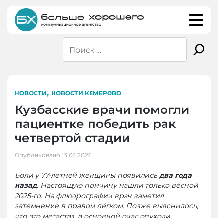
Skip
to
content
,
НОВОСТИ
НОВОСТИ КЕМЕРОВО
Кузбасские врачи помогли
пациентке победить рак
четвертой стадии
Опубликовано
13.03.2026
Боли у 77-летней женщины появились
два года
назад
. Настоящую причину нашли только весной
2025-го. На флюорографии врач заметил
затемнение в правом лёгком. Позже выяснилось,
что это метастаз, а основной очаг опухоли