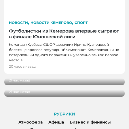
,
,
НОВОСТИ
НОВОСТИ КЕМЕРОВО
СПОРТ
Футболистки из Кемерова впервые сыграют
в финале Юношеской лиги
Команда «Кузбасс-СШОР-девочки» Ирины Кузнецовой
блестяще провела регулярный чемпионат. Кемеровчанки не
потерпели ни одного поражения и уверенно заняли первое
НОВОСТИ
место в..
В Кузбассе школы здоровья посетили более
20 часов назад
НОВОСТИ
100 000 человек
В Кузбассе начались дополнительные
21 час назад
поставки топлива для аграриев
21 час назад
РУБРИКИ
Атмосфера
Афиша
Бизнес и финансы