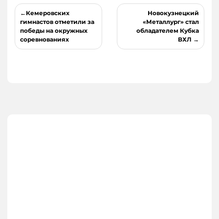
Навигация
Кемеровских
Новокузнецкий
по
гимнастов отметили за
«Металлург» стал
победы на окружных
обладателем Кубка
записям
соревнованиях
ВХЛ