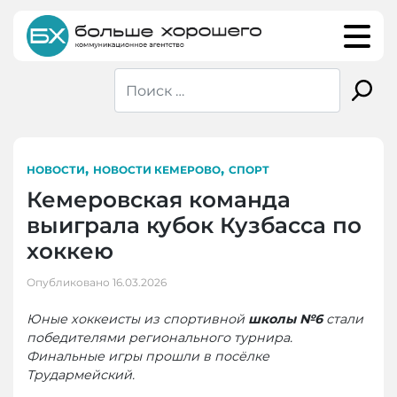
Skip
to
content
,
,
НОВОСТИ
НОВОСТИ КЕМЕРОВО
СПОРТ
Кемеровская команда
выиграла кубок Кузбасса по
хоккею
Опубликовано
16.03.2026
Юные хоккеисты из спортивной
школы №6
стали
победителями регионального турнира.
Финальные игры прошли в посёлке
Трудармейский.