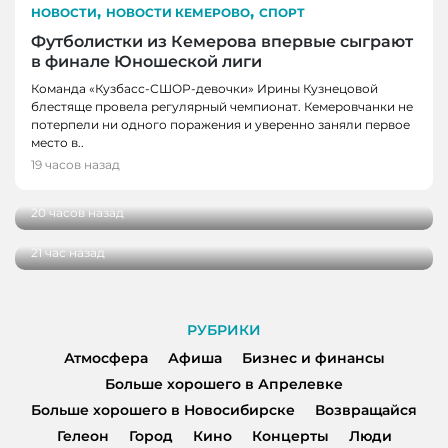
,
,
НОВОСТИ
НОВОСТИ КЕМЕРОВО
СПОРТ
Футболистки из Кемерова впервые сыграют
в финале Юношеской лиги
Команда «Кузбасс-СШОР-девочки» Ирины Кузнецовой
блестяще провела регулярный чемпионат. Кемеровчанки не
потерпели ни одного поражения и уверенно заняли первое
НОВОСТИ
место в..
В Кузбассе школы здоровья посетили более
19 часов назад
НОВОСТИ
100 000 человек
В Кузбассе начались дополнительные
20 часов назад
поставки топлива для аграриев
21 час назад
РУБРИКИ
Атмосфера
Афиша
Бизнес и финансы
Больше хорошего в Апрелевке
Больше хорошего в Новосибирске
Возвращайся
Гелеон
Город
Кино
Концерты
Люди