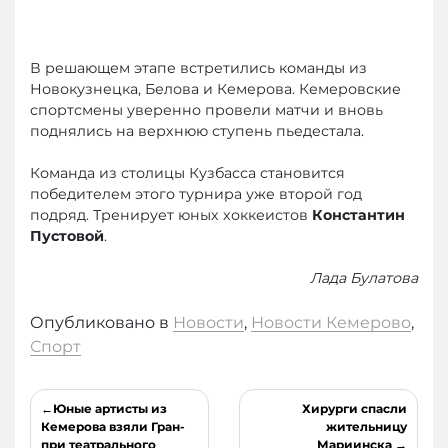
В решающем этапе встретились команды из
Новокузнецка, Белова и Кемерова. Кемеровские
спортсмены уверенно провели матчи и вновь
поднялись на верхнюю ступень пьедестала.
Команда из столицы Кузбасса становится
победителем этого турнира уже второй год
подряд. Тренирует юных хоккеистов
Константин
Пустовой
.
Лада Булатова
Опубликовано в
Новости
,
Новости Кемерово
,
Спорт
Навигация
Юные артисты из
Хирурги спасли
по
Кемерова взяли Гран-
жительницу
при театрального
Мариинска