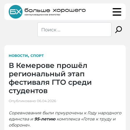
Skip
to
content
,
НОВОСТИ
СПОРТ
В Кемерове прошёл
региональный этап
фестиваля ГТО среди
студентов
Опубликовано
06.04.2026
Соревнования были приурочены к Году народного
единства и
95-летию
комплекса
«Готов к труду и
обороне»
.