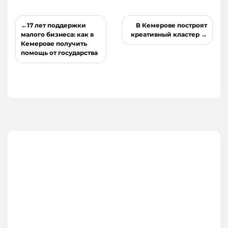
Навигация
17 лет поддержки
В Кемерове построят
по
малого бизнеса: как в
креативный кластер
Кемерове получить
записям
помощь от государства