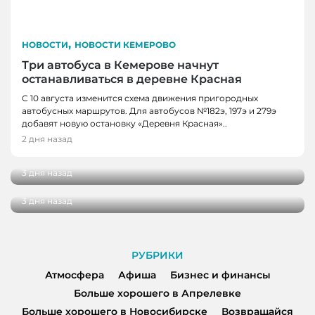
,
НОВОСТИ
НОВОСТИ КЕМЕРОВО
Три автобуса в Кемерове начнут
останавливаться в деревне Красная
С 10 августа изменится схема движения пригородных
автобусных маршрутов. Для автобусов №182э, 197э и 279э
НОВОСТИ
добавят новую остановку «Деревня Красная»..
НОВОСТИ, НОВОСТИ КЕМЕРОВО
В Кузбассе наградили лучших тренеров,
2 дня назад
спортсменов и ветеранов отрасли
В Кемерове более 280 школьников
получили помощь перед новым учебным
3 дня назад
годом
3 дня назад
РУБРИКИ
Атмосфера
Афиша
Бизнес и финансы
Больше хорошего в Апрелевке
Больше хорошего в Новосибирске
Возвращайся