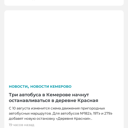
,
НОВОСТИ
НОВОСТИ КЕМЕРОВО
Три автобуса в Кемерове начнут
останавливаться в деревне Красная
С 10 августа изменится схема движения пригородных
автобусных маршрутов. Для автобусов №182э, 197э и 279э
НОВОСТИ
добавят новую остановку «Деревня Красная»..
НОВОСТИ, НОВОСТИ КЕМЕРОВО
В Кузбассе наградили лучших тренеров,
19 часов назад