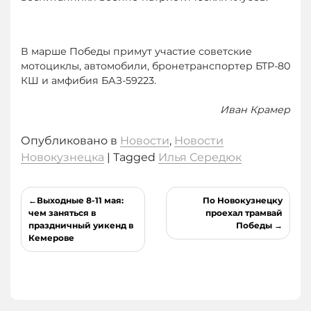
В марше Победы примут участие советские
мотоциклы, автомобили, бронетранспортер БТР-80
КШ и амфибия БАЗ-59223.
Иван Крамер
Опубликовано в
Новости
,
Новости
Новокузнецка
|
Tagged
Илья Середюк
Навигация
Выходные 8-11 мая:
По Новокузнецку
по
чем заняться в
проехал трамвай
праздничный уикенд в
Победы
записям
Кемерове