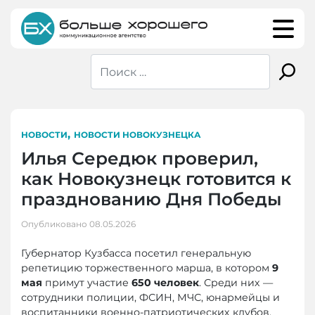
Skip
to
content
,
НОВОСТИ
НОВОСТИ НОВОКУЗНЕЦКА
Илья Середюк проверил,
как Новокузнецк готовится к
празднованию Дня Победы
Опубликовано
08.05.2026
Губернатор Кузбасса посетил генеральную
репетицию торжественного марша, в котором
9
мая
примут участие
650 человек
. Среди них —
сотрудники полиции, ФСИН, МЧС, юнармейцы и
воспитанники военно-патриотических клубов.