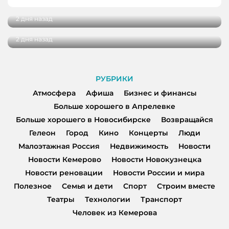
спортсменов и ветеранов отрасли
В Кемерове более 280 школьников
получили помощь перед новым учебным
2 дня назад
годом
2 дня назад
РУБРИКИ
Атмосфера
Афиша
Бизнес и финансы
Больше хорошего в Апрелевке
Больше хорошего в Новосибирске
Возвращайся
Гелеон
Город
Кино
Концерты
Люди
Малоэтажная Россия
Недвижимость
Новости
Новости Кемерово
Новости Новокузнецка
Новости реновации
Новости России и мира
Полезное
Семья и дети
Спорт
Строим вместе
Театры
Технологии
Транспорт
Человек из Кемерова