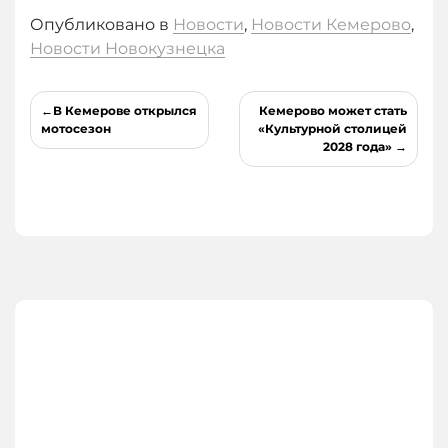
Опубликовано в
Новости
,
Новости Кемерово
,
Новости Новокузнецка
Навигация
В Кемерове открылся
Кемерово может стать
по
мотосезон
«Культурной столицей
2028 года»
записям