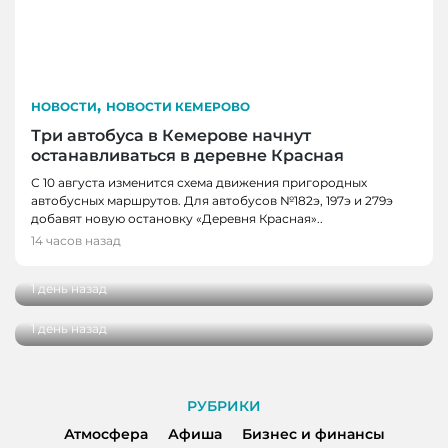
,
НОВОСТИ
НОВОСТИ КЕМЕРОВО
Три автобуса в Кемерове начнут
останавливаться в деревне Красная
С 10 августа изменится схема движения пригородных
автобусных маршрутов. Для автобусов №182э, 197э и 279э
НОВОСТИ
добавят новую остановку «Деревня Красная»..
НОВОСТИ, НОВОСТИ КЕМЕРОВО
В Кузбассе наградили лучших тренеров,
14 часов назад
спортсменов и ветеранов отрасли
В Кемерове более 280 школьников
получили помощь перед новым учебным
1 день назад
годом
1 день назад
РУБРИКИ
Атмосфера
Афиша
Бизнес и финансы