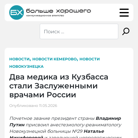
Skip
to
content
,
,
НОВОСТИ
НОВОСТИ КЕМЕРОВО
НОВОСТИ
НОВОКУЗНЕЦКА
Два медика из Кузбасса
стали Заслуженными
врачами России
Опубликовано
11.05.2026
Почетное звание президент страны
Владимир
Путин
присвоил анестезиологу-реаниматологу
Новокузнецкой больницы №29
Наталье
Никифоровой
и заведующей неврологическим