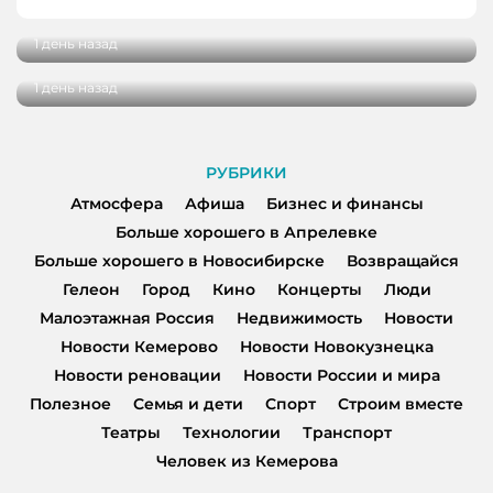
спортсменов и ветеранов отрасли
В Кемерове более 280 школьников
получили помощь перед новым учебным
1 день назад
годом
1 день назад
РУБРИКИ
Атмосфера
Афиша
Бизнес и финансы
Больше хорошего в Апрелевке
Больше хорошего в Новосибирске
Возвращайся
Гелеон
Город
Кино
Концерты
Люди
Малоэтажная Россия
Недвижимость
Новости
Новости Кемерово
Новости Новокузнецка
Новости реновации
Новости России и мира
Полезное
Семья и дети
Спорт
Строим вместе
Театры
Технологии
Транспорт
Человек из Кемерова