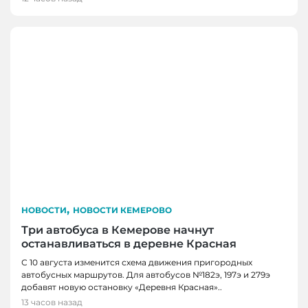
,
НОВОСТИ
НОВОСТИ КЕМЕРОВО
Три автобуса в Кемерове начнут
останавливаться в деревне Красная
С 10 августа изменится схема движения пригородных
автобусных маршрутов. Для автобусов №182э, 197э и 279э
НОВОСТИ
добавят новую остановку «Деревня Красная»..
НОВОСТИ, НОВОСТИ КЕМЕРОВО
В Кузбассе наградили лучших тренеров,
13 часов назад