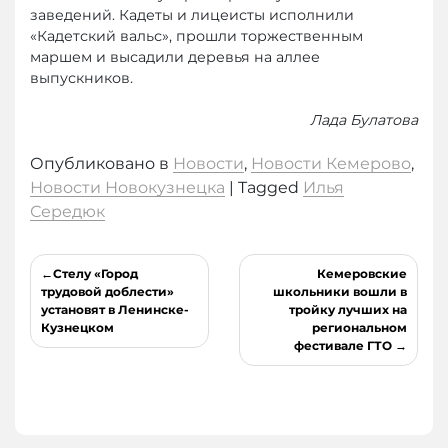
заведений. Кадеты и лицеисты исполнили
«Кадетский вальс», прошли торжественным
маршем и высадили деревья на аллее
выпускников.
Лада Булатова
Опубликовано в
Новости
,
Новости Кемерово
,
Новости Новокузнецка
|
Tagged
Илья
Середюк
Навигация
Стелу «Город
Кемеровские
по
трудовой доблести»
школьники вошли в
установят в Ленинске-
тройку лучших на
записям
Кузнецком
региональном
фестивале ГТО