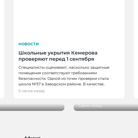
НОВОСТИ
Школьные укрытия Кемерова
проверяют перед 1 сентября
Специалисты оценивают, насколько защитные
помещения соответствуют требованиям
безопасности. Одной из точек проверки стала
НОВОСТИ, НОВОСТИ
школа №37 в Заводском районе. В качестве..
в, спортсменов и
В Кемерове более 28
5 часов назад
новым учебным годо
1 день назад
Афиша