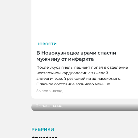
НОВОСТИ
В Новокузнецке врачи спасли
мужчину от инфаркта
После укуса пчелы пациент попал в отделение
неотложной кардиологии с тяжелой
аллергической реакцией на яд насекомого.
НОВОСТИ
Опасное состояние возникло меньше..
В Кузбассе наградили лучших тренеро
5 часов назад
ветеранов отрасли
24 часа назад
РУБРИКИ
Атмосфера