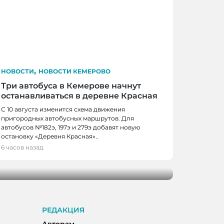
,
НОВОСТИ
НОВОСТИ КЕМЕРОВО
Три автобуса в Кемерове начнут
останавливаться в деревне Красная
С 10 августа изменится схема движения
пригородных автобусных маршрутов. Для
автобусов №182э, 197э и 279э добавят новую
 КЕМЕРОВО
остановку «Деревня Красная»..
0 школьников получили помощь перед
6 часов назад
м
РЕДАКЦИЯ
Авторам