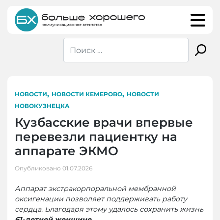
Skip
to
content
,
,
НОВОСТИ
НОВОСТИ КЕМЕРОВО
НОВОСТИ
НОВОКУЗНЕЦКА
Кузбасские врачи впервые
перевезли пациентку на
аппарате ЭКМО
Опубликовано
01.07.2026
Аппарат экстракорпоральной мембранной
оксигенации позволяет поддерживать работу
сердца. Благодаря этому удалось сохранить жизнь
61-летней женщине
.