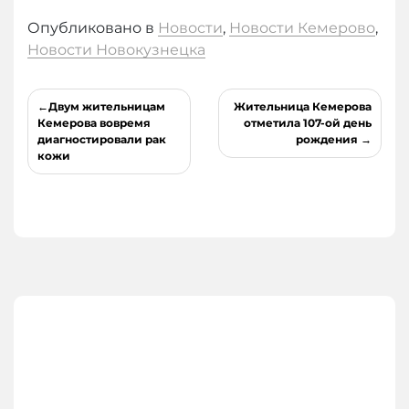
Опубликовано в
Новости
,
Новости Кемерово
,
Новости Новокузнецка
Навигация
Двум жительницам
Жительница Кемерова
по
Кемерова вовремя
отметила 107-ой день
диагностировали рак
рождения
записям
кожи