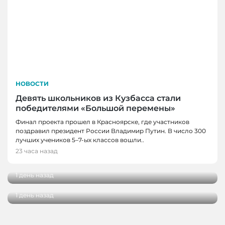
НОВОСТИ
Девять школьников из Кузбасса стали
победителями «Большой перемены»
Финал проекта прошел в Красноярске, где участников
поздравил президент России Владимир Путин. В число 300
НОВОСТИ, НОВОСТИ НОВОКУЗНЕЦКА
лучших учеников 5–7-ых классов вошли..
Поликлиника №6 в Новокузнецке
23 часа назад
НОВОСТИ
ежедневно принимает около 180 пациентов
В Гурьевске завершают обновление
1 день назад
Молодежного центра
1 день назад