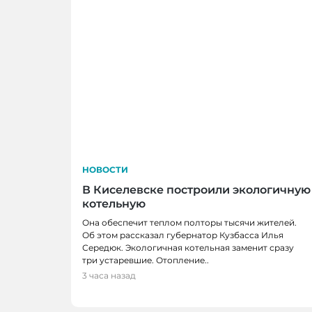
НОВОСТИ
В Киселевске построили экологичную
котельную
Она обеспечит теплом полторы тысячи жителей.
Об этом рассказал губернатор Кузбасса Илья
Середюк. Экологичная котельная заменит сразу
три устаревшие. Отопление..
3 часа назад
НОВОСТИ
Школьные укрытия Кемерова проверя