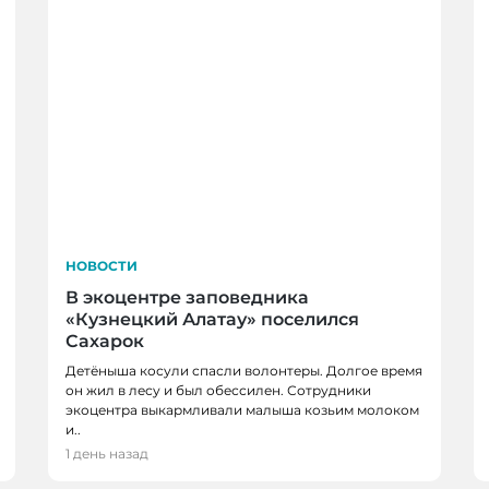
НОВОСТИ
В экоцентре заповедника
«Кузнецкий Алатау» поселился
Сахарок
Детёныша косули спасли волонтеры. Долгое время
он жил в лесу и был обессилен. Сотрудники
экоцентра выкармливали малыша козьим молоком
НОВОСТИ, НОВОСТИ
и..
Три автобуса в Кемер
1 день назад
ют перед 1 сентября
Красная