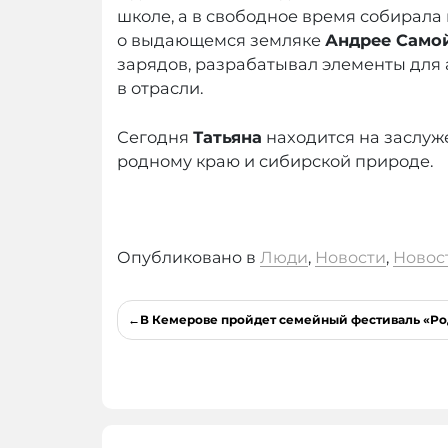
школе, а в свободное время собирала
о выдающемся земляке
Андрее Само
зарядов, разрабатывал элементы для 
в отрасли.
Сегодня
Татьяна
находится на заслуж
родному краю и сибирской природе.
Опубликовано в
Люди
,
Новости
,
Новос
Навигация
В Кемерове пройдет семейный фестиваль «Ро
по
записям