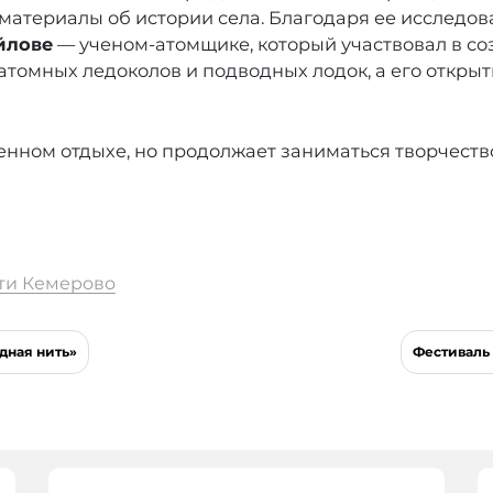
 материалы об истории села. Благодаря ее исследо
йлове
— ученом-атомщике, который участвовал в со
атомных ледоколов и подводных лодок, а его откры
енном отдыхе, но продолжает заниматься творчеств
ти Кемерово
дная нить»
Фестиваль 