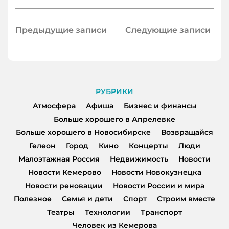
Навигация
Предыдущие записи
Следующие записи
по
записям
РУБРИКИ
Атмосфера
Афиша
Бизнес и финансы
Больше хорошего в Апрелевке
Больше хорошего в Новосибирске
Возвращайся
Гелеон
Город
Кино
Концерты
Люди
Малоэтажная Россия
Недвижимость
Новости
Новости Кемерово
Новости Новокузнецка
Новости реновации
Новости России и мира
Полезное
Семья и дети
Спорт
Строим вместе
Театры
Технологии
Транспорт
Человек из Кемерова