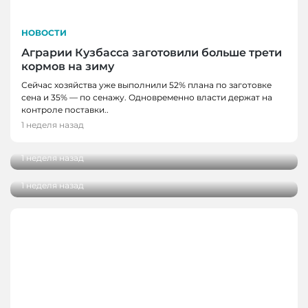
НОВОСТИ
Аграрии Кузбасса заготовили больше трети
кормов на зиму
Сейчас хозяйства уже выполнили 52% плана по заготовке
сена и 35% — по сенажу. Одновременно власти держат на
НОВОСТИ
контроле поставки..
В Кемерове устанавливают аптечки первой
1 неделя назад
НОВОСТИ, НОВОСТИ КЕМЕРОВО
помощи
В Кемерове в 2026 году частично
1 неделя назад
отремонтируют улицу Веры Волошиной
1 неделя назад