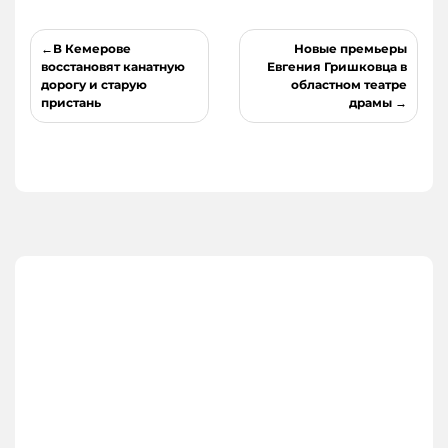
Навигация
В Кемерове
Новые премьеры
по
восстановят канатную
Евгения Гришковца в
дорогу и старую
областном театре
записям
пристань
драмы