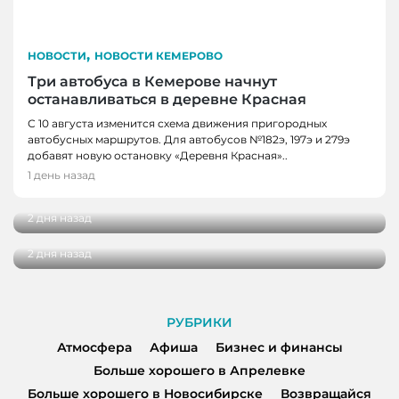
,
НОВОСТИ
НОВОСТИ КЕМЕРОВО
Три автобуса в Кемерове начнут
останавливаться в деревне Красная
С 10 августа изменится схема движения пригородных
автобусных маршрутов. Для автобусов №182э, 197э и 279э
НОВОСТИ
добавят новую остановку «Деревня Красная»..
НОВОСТИ, НОВОСТИ КЕМЕРОВО
В Кузбассе наградили лучших тренеров,
1 день назад
спортсменов и ветеранов отрасли
В Кемерове более 280 школьников
получили помощь перед новым учебным
2 дня назад
годом
2 дня назад
РУБРИКИ
Атмосфера
Афиша
Бизнес и финансы
Больше хорошего в Апрелевке
Больше хорошего в Новосибирске
Возвращайся