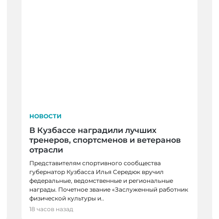
НОВОСТИ
В Кузбассе наградили лучших
тренеров, спортсменов и ветеранов
отрасли
Представителям спортивного сообщества
губернатор Кузбасса Илья Середюк вручил
федеральные, ведомственные и региональные
награды. Почетное звание «Заслуженный работник
ОРТ
физической культуры и..
НОВОСТИ
грают в финале
18 часов назад
В Кузбассе школы здо