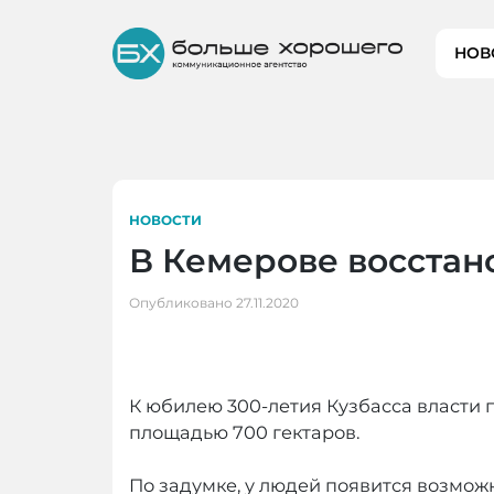
Skip
to
НОВ
content
НОВОСТИ
В Кемерове восстан
Опубликовано
27.11.2020
К юбилею 300-летия Кузбасса власти
площадью 700 гектаров.
По задумке, у людей появится возможн