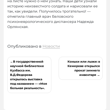
на листе нужно о нем узнать. Наши дети узнали
историю неизвестного солдата и нарисовали ее
так, как увидели. Получилось трогательно! —
отметила главный врач Беловского
психоневрологического диспансера Надежда
Орлянская.
Опубликовано в
Новости
Навигация
В государственной
Коньки или лыжи: в
по
научной библиотеке
Кемерове открылся
Кузбасса им.
прокат зимнего
записям
В.Д.Федорова
инвентаря
открылась выставка
под названием — «Моя
больная реальность».