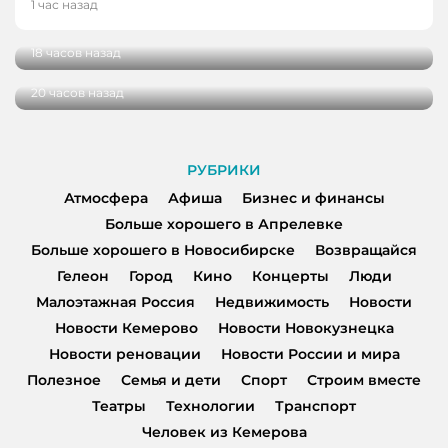
В Кузбассе наградили лучших тренеров,
1 час назад
спортсменов и ветеранов отрасли
В Кемерове более 280 школьников
получили помощь перед новым учебным
18 часов назад
годом
20 часов назад
РУБРИКИ
Атмосфера
Афиша
Бизнес и финансы
Больше хорошего в Апрелевке
Больше хорошего в Новосибирске
Возвращайся
Гелеон
Город
Кино
Концерты
Люди
Малоэтажная Россия
Недвижимость
Новости
Новости Кемерово
Новости Новокузнецка
Новости реновации
Новости России и мира
Полезное
Семья и дети
Спорт
Строим вместе
Театры
Технологии
Транспорт
Человек из Кемерова