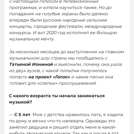
с настоящим голосом в телевизионных
программах, и хотела научиться также. Но до
попадания на голубые экраны было далеко:
впереди были русские народные сельские
концерты, городские фестивали, международные
конкурсы. И вот 2020 год исполнил ее большую
музыкальную мечту.
За несколько месяцев до выступления на главном
музыкальном шоу страны мы пообщались с
Татьяной Иониной
и выяснили, почему она ушла
из двух вузов, с какой попытки получилось
попасть
на проект «Голос»
и какие песни она
готовит для «слепых» прослушиваний.
С какого возраста ты начала заниматься
музыкой?
—
С 5 лет
. Мне с детства нравилось петь, я ходила
по дому и вечно что-то напевала. Однажды это
заметил дедушка и решил отдать меня в какой-
нибудь творческий кружок. Так как я росла в пгт