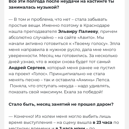
Все эти полгода после неудачи на кастинге ты
занималась музыкой?
— В том и проблема, что нет – стала забывать
простые вещи. Именно поэтому в Краснодаре
нашла преподавателя
Эльвиру Палиеву
, причем
абсолютно случайно – на сайте «Авито». Мы
начали активно готовиться к «Твоему голосу». Элла
меня направила в нужное русло, дала мне много
уверенности. Месяц мы готовились. За несколько
дней узнаю, что в жюри снова будет тот самый
Андрей Сергеев
, который меня ранее не пустил
на проект «Голос». Принципиально не стала
менять песню – так и оставила «Аминь» Лепса.
Поняла, что отступать некуда – надо удивлять,
показать свой максимум. Ехала за победой!
Стало быть, месяц занятий не прошел даром?
— Конечно! Из колеи меня могло выбить лишь
время выступления – на сцену вышла
в 23 часа
по
местному времени и
в 3 часа ночи
– по