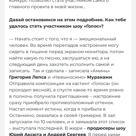
конкурс позволил стать участником самого
главного проекта в моей жизни…
Давай остановимся на этом подробнее. Как тебе
удалось стать участником шоу «Голос»?
— Начать стоит с того, что я — эмоциональный
человек. Во время перепадов настроения могу
сидеть в тишине перед экраном монитора, потом
найти какую-то песню, заслушаться ею, а на
следующий день захотеть исполнить самой и
записать. Так и сделала – записала «Аминь»
Григория Лепса
и «Невыносимо»
Мураками
.
Отправила композиции на кастинг «Голоса» (он
проходил весной), а спустя какое-то время ровно
в полночь получила приглашение – настроение
сразу приобрело противоположный оттенок.
Настал момент истины, когда я прибыла в
Останкино, оказалась в своей гримерке. В зал
запускали по 10 человек, и я замыкала этот список
– выступала последней. В жюри –
продюсеры шоу
Юрий Аксюта и Андрей Сергеев
. Я перед ними