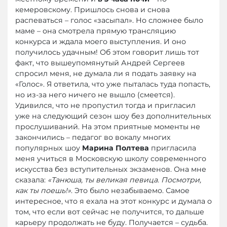
кемеровскому. Пришлось снова и снова
распеваться – голос «засыпал». Но сложнее было
маме – она смотрела прямую трансляцию
конкурса и ждала моего выступления. И оно
получилось удачным! Об этом говорит лишь тот
факт, что вышеупомянутый Андрей Сергеев
спросил меня, не думала ли я подать заявку на
«Голос». Я ответила, что уже пыталась туда попасть,
но из-за него ничего не вышло (смеется).
Удивился, что не пропустил тогда и пригласил
уже на следующий сезон шоу без дополнительных
прослушиваний. На этом приятные моменты не
закончились – педагог во вокалу многих
популярных шоу
Марина Полтева
пригласила
меня учиться в Московскую школу современного
искусства без вступительных экзаменов. Она мне
сказала:
«Танюша, ты великая певица. Посмотри,
как ты поешь!»
. Это было незабываемо. Самое
интересное, что я ехала на этот конкурс и думала о
том, что если вот сейчас не получится, то дальше
карьеру продолжать не буду. Получается – судьба.