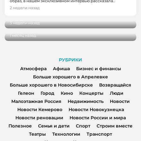
образ, в нашем эксклюзивном интервью рассказала..
ЛЮДИ
От мечты до работы с десятками учеников:
2 недели назад
интервью с тренером по конному спорту
Выездные церемонии, ромашки и немного
психологии: интервью с сотрудником ЗАГСа
3 недели назад
ко Дню семьи, любви и верности
1 месяц назад
РУБРИКИ
Атмосфера
Афиша
Бизнес и финансы
Больше хорошего в Апрелевке
Больше хорошего в Новосибирске
Возвращайся
Гелеон
Город
Кино
Концерты
Люди
Малоэтажная Россия
Недвижимость
Новости
Новости Кемерово
Новости Новокузнецка
Новости реновации
Новости России и мира
Полезное
Семья и дети
Спорт
Строим вместе
Театры
Технологии
Транспорт