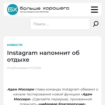
Skip
to
content
НОВОСТИ
Instagram напомнит об
отдыхе
Опубликовано
11.11.2021
Адам Моссери
глава команды Instagram объявил о
начале тестирования новой функции «
Адам
Моссери
» (Сделайте перерыв), призванной
повысить «
цифровое благополучие
»