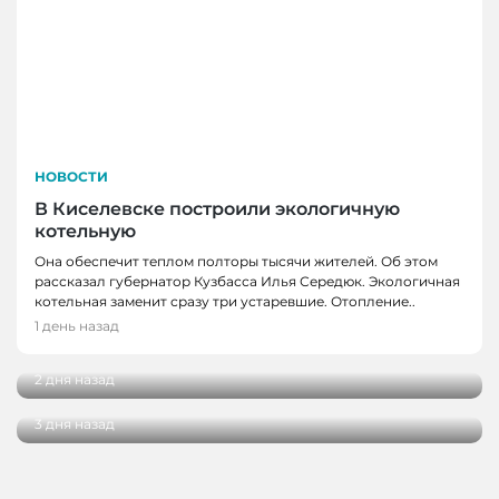
НОВОСТИ
В Киселевске построили экологичную
котельную
Она обеспечит теплом полторы тысячи жителей. Об этом
рассказал губернатор Кузбасса Илья Середюк. Экологичная
НОВОСТИ
котельная заменит сразу три устаревшие. Отопление..
В экоцентре заповедника «Кузнецкий
1 день назад
НОВОСТИ
Алатау» поселился Сахарок
В Новокузнецке врачи спасли мужчину от
2 дня назад
инфаркта
3 дня назад