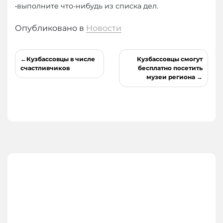
•выполните что-нибудь из списка дел.
Опубликовано в
Новости
Навигация
Кузбассовцы в числе
Кузбассовцы смогут
по
счастливчиков
бесплатно посетить
музеи региона
записям