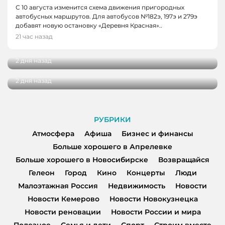
С 10 августа изменится схема движения пригородных
автобусных маршрутов. Для автобусов №182э, 197э и 279э
НОВОСТИ
добавят новую остановку «Деревня Красная»..
НОВОСТИ, НОВОСТИ КЕМЕРОВО
В Кузбассе наградили лучших тренеров,
21 час назад
спортсменов и ветеранов отрасли
В Кемерове более 280 школьников
получили помощь перед новым учебным
2 дня назад
годом
2 дня назад
РУБРИКИ
Атмосфера
Афиша
Бизнес и финансы
Больше хорошего в Апрелевке
Больше хорошего в Новосибирске
Возвращайся
Гелеон
Город
Кино
Концерты
Люди
Малоэтажная Россия
Недвижимость
Новости
Новости Кемерово
Новости Новокузнецка
Новости реновации
Новости России и мира
Полезное
Семья и дети
Спорт
Строим вместе