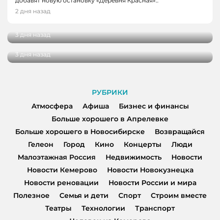
добавят новую остановку «Деревня Красная»..
НОВОСТИ, НОВОСТИ КЕМЕРОВО
В Кузбассе наградили лучших тренеров,
2 дня назад
спортсменов и ветеранов отрасли
В Кемерове более 280 школьников
получили помощь перед новым учебным
3 дня назад
годом
3 дня назад
РУБРИКИ
Атмосфера
Афиша
Бизнес и финансы
Больше хорошего в Апрелевке
Больше хорошего в Новосибирске
Возвращайся
Гелеон
Город
Кино
Концерты
Люди
Малоэтажная Россия
Недвижимость
Новости
Новости Кемерово
Новости Новокузнецка
Новости реновации
Новости России и мира
Полезное
Семья и дети
Спорт
Строим вместе
Театры
Технологии
Транспорт