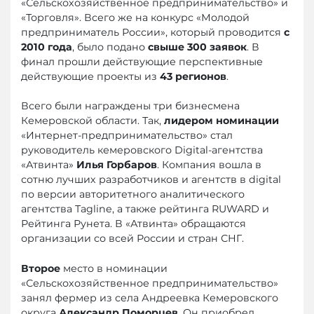
«Сельскохозяйственное предпринимательство» и
«Торговля». Всего же на конкурс «Молодой
предприниматель России», который проводится
с
2010 года
, было подано
свыше 300 заявок
. В
финал прошли действующие перспективные
действующие проекты из
43 регионов
.
Всего были награждены три бизнесмена
Кемеровской области. Так,
лидером номинации
«Интернет-предпринимательство» стал
руководитель кемеровского Digital-агентства
«Атвинта»
Илья Горбаров
. Компания вошла в
сотню лучших разработчиков и агентств в digital
по версии авторитетного аналитического
агентства Tagline, а также рейтинга RUWARD и
Рейтинга Рунета. В «Атвинта» обращаются
организации со всей России и стран СНГ.
Второе
место в номинации
«Сельскохозяйственное предпринимательство»
занял фермер из села Андреевка Кемеровского
округа
Александр Поморцев
. Он приобрел