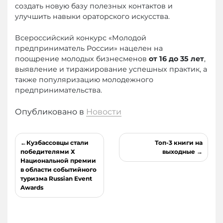
создать новую базу полезных контактов и
улучшить навыки ораторского искусства.
Всероссийский конкурс «Молодой
предприниматель России» нацелен на
поощрение молодых бизнесменов
от 16 до 35 лет
,
выявление и тиражирование успешных практик, а
также популяризацию молодежного
предпринимательства.
Опубликовано в
Новости
Навигация
Кузбассовцы стали
Топ-3 книги на
по
победителями Х
выходные
Национальной премии
записям
в области событийного
туризма Russian Event
Awards