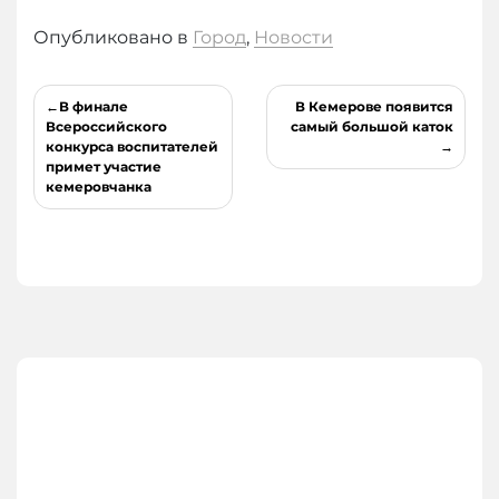
Опубликовано в
Город
,
Новости
Навигация
В финале
В Кемерове появится
по
Всероссийского
самый большой каток
конкурса воспитателей
записям
примет участие
кемеровчанка