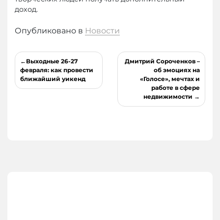
доход.
Опубликовано в
Новости
Навигация
Выходные 26-27
Дмитрий Сороченков –
по
февраля: как провести
об эмоциях на
ближайший уикенд
«Голосе», мечтах и
записям
работе в сфере
недвижимости