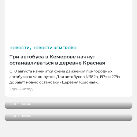
,
НОВОСТИ
НОВОСТИ КЕМЕРОВО
Три автобуса в Кемерове начнут
останавливаться в деревне Красная
С 10 августа изменится схема движения пригородных
автобусных маршрутов. Для автобусов №182э, 197э и 279э
НОВОСТИ
добавят новую остановку «Деревня Красная»..
НОВОСТИ, НОВОСТИ КЕМЕРОВО
В Кузбассе наградили лучших тренеров,
1 день назад
спортсменов и ветеранов отрасли
В Кемерове более 280 школьников
получили помощь перед новым учебным
2 дня назад
годом
2 дня назад