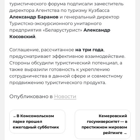
туристического форума подписали заместитель
директора Агентства по туризму Кузбасса
Александр Баранов
и генеральный директор
Туристско-экскурсионного унитарного
предприятия «Беларустурист»
Александр
Косовский
.
Соглашение, рассчитанное
на три года
,
предусматривает эффективное взаимодействие.
Стороны обсудили туристический потенциал, а
также выразили готовность к укреплению
сотрудничества в данной сфере и совместному
продвижению туристического продукта.
Опубликовано в
Новости
Навигация
В Комсомольском
Кемеровский
по
парке прошел
госуниверситет — в
ежегодный субботник
престижном мировом
записям
рейтинге