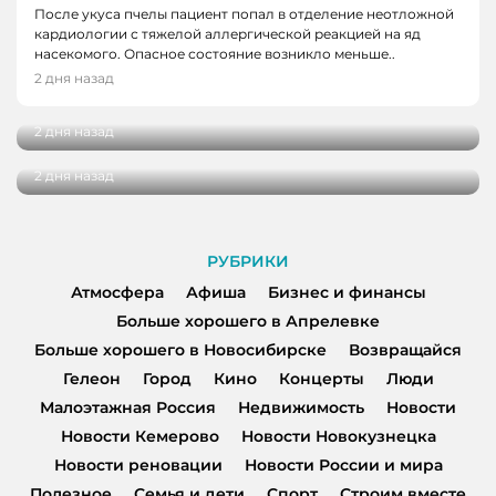
После укуса пчелы пациент попал в отделение неотложной
кардиологии с тяжелой аллергической реакцией на яд
НОВОСТИ
насекомого. Опасное состояние возникло меньше..
Школьные укрытия Кемерова проверяют
2 дня назад
НОВОСТИ, НОВОСТИ КЕМЕРОВО
перед 1 сентября
Три автобуса в Кемерове начнут
2 дня назад
останавливаться в деревне Красная
2 дня назад
РУБРИКИ
Атмосфера
Афиша
Бизнес и финансы
Больше хорошего в Апрелевке
Больше хорошего в Новосибирске
Возвращайся
Гелеон
Город
Кино
Концерты
Люди
Малоэтажная Россия
Недвижимость
Новости
Новости Кемерово
Новости Новокузнецка
Новости реновации
Новости России и мира
Полезное
Семья и дети
Спорт
Строим вместе