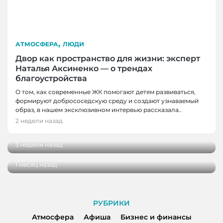
,
АТМОСФЕРА
ЛЮДИ
Двор как пространство для жизни: эксперт
Наталья Аксиненко — о трендах
благоустройства
О том, как современные ЖК помогают детям развиваться,
формируют добрососедскую среду и создают узнаваемый
ЛЮДИ
образ, в нашем эксклюзивном интервью рассказала..
ЛЮДИ
От мечты до работы с десятками учеников:
2 недели назад
интервью с тренером по конному спорту
Выездные церемонии, ромашки и немного
психологии: интервью с сотрудником ЗАГСа
3 недели назад
ко Дню семьи, любви и верности
1 месяц назад
РУБРИКИ
Атмосфера
Афиша
Бизнес и финансы