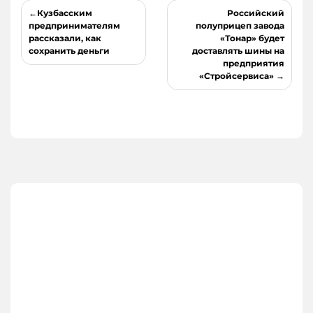
Навигация
Кузбасским
Российский
по
предпринимателям
полуприцеп завода
рассказали, как
«Тонар» будет
записям
сохранить деньги
доставлять шины на
предприятия
«Стройсервиса»