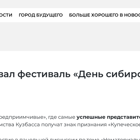
ОСТИ
ГОРОД БУДУЩЕГО
БОЛЬШЕ ХОРОШЕГО В НОВО
вал фестиваль «День сибирс
предприимчивые», где самые
успешные представит
мства Кузбасса получат знак признания «Купеческое
стие в панельной дискуссии по теме «Нематериальн