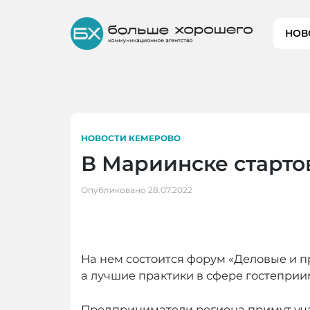
Skip
to
НОВ
content
НОВОСТИ КЕМЕРОВО
В Мариинске старто
Опубликовано
28.07.2022
На нем состоится форум «Деловые и 
а лучшие практики в сфере гостеприи
Предприниматели региона примут уча