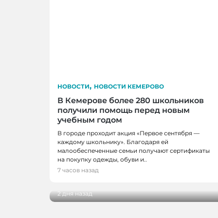
,
НОВОСТИ
НОВОСТИ КЕМЕРОВО
В Кемерове более 280 школьников
получили помощь перед новым
учебным годом
В городе проходит акция «Первое сентября —
НОВОСТИ, НОВОСТИ КЕМЕРОВО, НО
каждому школьнику». Благодаря ей
малообеспеченные семьи получают сертификаты
НОВОКУЗНЕЦКА
на покупку одежды, обуви и..
29 кузбасских студентов получат по 
7 часов назад
реализацию своих проектов
2 дня назад