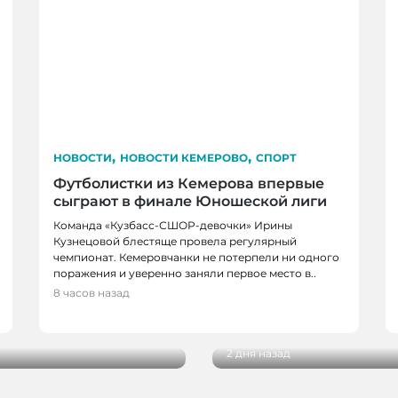
,
,
НОВОСТИ
НОВОСТИ КЕМЕРОВО
СПОРТ
Футболистки из Кемерова впервые
сыграют в финале Юношеской лиги
Команда «Кузбасс-СШОР-девочки» Ирины
Кузнецовой блестяще провела регулярный
чемпионат. Кемеровчанки не потерпели ни одного
ВОСТИ
поражения и уверенно заняли первое место в..
НОВОСТИ, НОВОСТИ
8 часов назад
миллиону рублей на
Дополнительные шаттл
проведения фестивал
2 дня назад