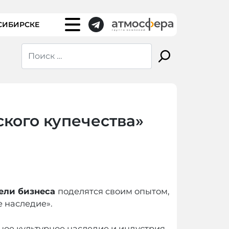
СИБИРСКЕ
кого купечества»
ели бизнеса
поделятся своим опытом,
 наследие».
ое культурное наследие и индустрия