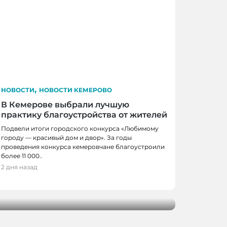
,
НОВОСТИ
НОВОСТИ КЕМЕРОВО
В Кемерове выбрали лучшую
практику благоустройства от жителей
Подвели итоги городского конкурса «Любимому
городу — красивый дом и двор». За годы
проведения конкурса кемеровчане благоустроили
более 11 000..
 КЕМЕРОВО
2 дня назад
ы организуют в Кемерове в день
я «Небофест»