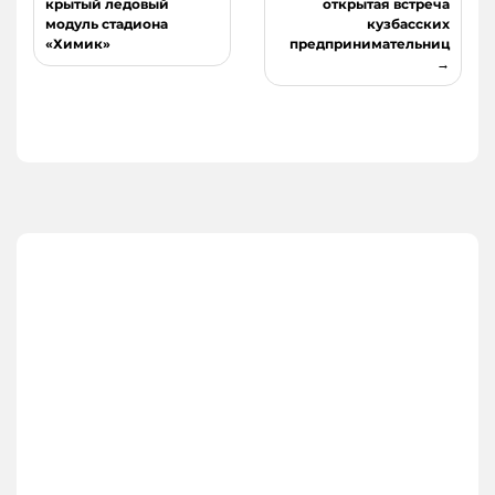
по
крытый ледовый
открытая встреча
модуль стадиона
кузбасских
записям
«Химик»
предпринимательниц