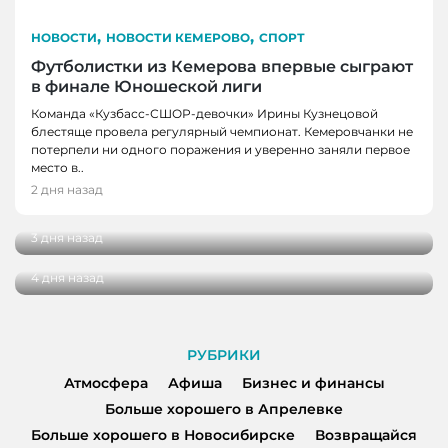
,
,
НОВОСТИ
НОВОСТИ КЕМЕРОВО
СПОРТ
Футболистки из Кемерова впервые сыграют
в финале Юношеской лиги
Команда «Кузбасс-СШОР-девочки» Ирины Кузнецовой
блестяще провела регулярный чемпионат. Кемеровчанки не
потерпели ни одного поражения и уверенно заняли первое
НОВОСТИ, НОВОСТИ КЕМЕРОВО, НОВОСТИ
НОВОСТИ, НОВОСТИ КЕМЕРОВО
место в..
НОВОКУЗНЕЦКА
В Кемерове выбрали лучшую практику
2 дня назад
благоустройства от жителей
29 кузбасских студентов получат по
миллиону рублей на реализацию своих
3 дня назад
проектов
4 дня назад
РУБРИКИ
Атмосфера
Афиша
Бизнес и финансы
Больше хорошего в Апрелевке
Больше хорошего в Новосибирске
Возвращайся