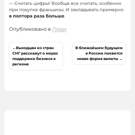
— Считать цифры! Вообще все считать, особенно
при покупке франшизы. И закладывать примерно
в полтора раза больше
.
Опубликовано в
Люди
Навигация
Выходцам из стран
В ближайшем будущем
по
СНГ расскажут о мерах
в России появится
поддержки бизнеса в
новая форма валюты
записям
регионе