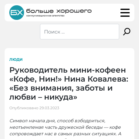
Skip
to
content
ЛЮДИ
Руководитель мини-кофеен
«Кофе, Нин!» Нина Ковалева:
«Без внимания, заботы и
любви – никуда»
Опубликовано
29.03.2023
Символ начала дня, способ взбодриться,
неотъемлемая часть дружеской беседы — кофе
сопровождает нас в самых разных ситуациях. А