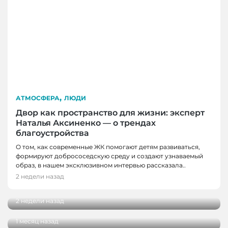
,
АТМОСФЕРА
ЛЮДИ
Двор как пространство для жизни: эксперт
Наталья Аксиненко — о трендах
благоустройства
О том, как современные ЖК помогают детям развиваться,
формируют добрососедскую среду и создают узнаваемый
ЛЮДИ
образ, в нашем эксклюзивном интервью рассказала..
ЛЮДИ
От мечты до работы с десятками учеников:
2 недели назад
интервью с тренером по конному спорту
Выездные церемонии, ромашки и немного
психологии: интервью с сотрудником ЗАГСа
2 недели назад
ко Дню семьи, любви и верности
1 месяц назад