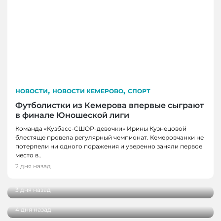
,
,
НОВОСТИ
НОВОСТИ КЕМЕРОВО
СПОРТ
Футболистки из Кемерова впервые сыграют
в финале Юношеской лиги
Команда «Кузбасс-СШОР-девочки» Ирины Кузнецовой
блестяще провела регулярный чемпионат. Кемеровчанки не
потерпели ни одного поражения и уверенно заняли первое
НОВОСТИ, НОВОСТИ КЕМЕРОВО, НОВОСТИ
НОВОСТИ, НОВОСТИ КЕМЕРОВО
место в..
НОВОКУЗНЕЦКА
В Кемерове выбрали лучшую практику
2 дня назад
благоустройства от жителей
29 кузбасских студентов получат по
миллиону рублей на реализацию своих
3 дня назад
проектов
4 дня назад