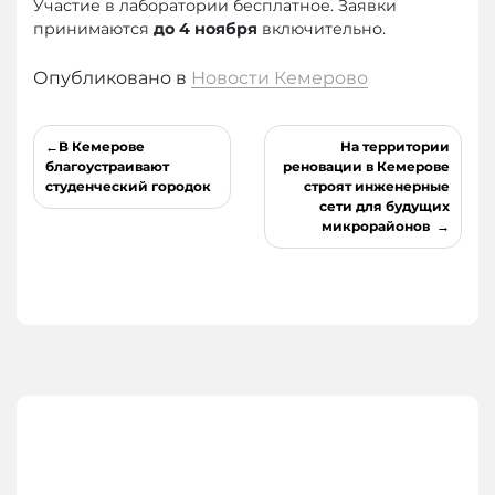
Участие в лаборатории бесплатное. Заявки
принимаются
до 4 ноября
включительно.
Опубликовано в
Новости Кемерово
Навигация
В Кемерове
На территории
по
благоустраивают
реновации в Кемерове
студенческий городок
строят инженерные
записям
сети для будущих
микрорайонов