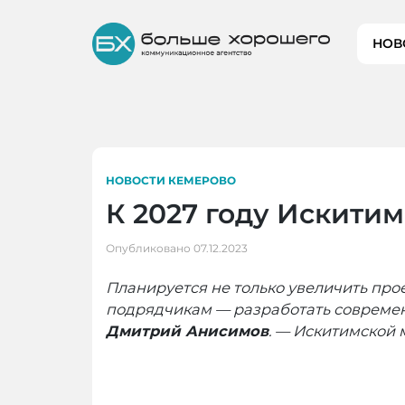
Skip
to
НОВ
content
НОВОСТИ КЕМЕРОВО
К 2027 году Искитим
Опубликовано
07.12.2023
Планируется не только увеличить про
подрядчикам — разработать современ
Дмитрий Анисимов
. — Искитимской 