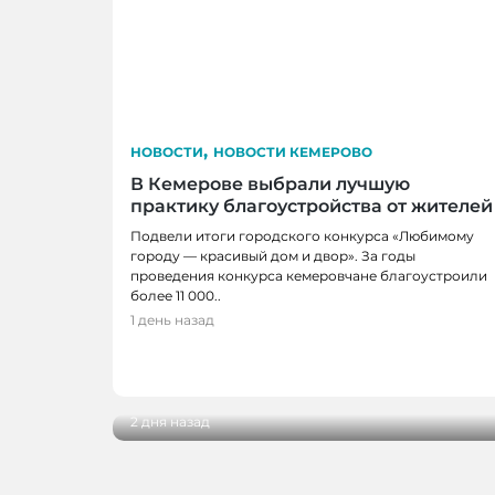
,
НОВОСТИ
НОВОСТИ КЕМЕРОВО
В Кемерове выбрали лучшую
практику благоустройства от жителей
Подвели итоги городского конкурса «Любимому
городу — красивый дом и двор». За годы
проведения конкурса кемеровчане благоустроили
более 11 000..
1 день назад
НОВОСТИ, НОВОСТИ КЕМЕРОВО
Руководитель школьного музея из Ке
финалисткой всероссийского конкурс
2 дня назад